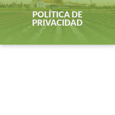
POLÍTICA DE
PRIVACIDAD
4.1 Información básica sobre
Protección de Datos
Responsable: JOSEP JOAN MUÑOZ
ALONSO
Finalidad: Prestar los servicios solicitados,
mantener comunicaciones para la
consecución de estos y mantenerle