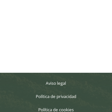
derechos en lo concerniente a la
protección de sus datos personales,
especialmente cuando no haya obtenido
satisfacción en el ejercicio de sus
derechos, puede presentar una
reclamación ante la Autoridad de Control
en materia de Protección de Datos
competente a través de su sitio
web:
www.agpd.es
.
Aviso legal
Política de privacidad
Política de cookies